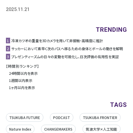
2025.11.21
TRENDING
1
冷凍カツオの重量を3Dカメラを用いて非接触・高精度に推計
2
サッカーにおいて素早く次のパスへ移るための身体とボールの動きを解明
3
プレゼンティーズムの日々の変動を可視化し、日次評価の有用性を実証
【時間別ランキング】
24時間以内を表示
1週間以内表示
1ヶ月以内を表示
TAGS
TSUKUBA FUTURE
PODCAST
TSUKUBA FRONTIER
Nature Index
CHANGEMAKERS
筑波大学✕人工知能