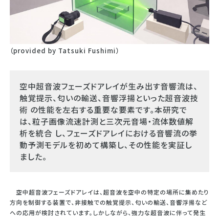
（provided by Tatsuki Fushimi）
空中超⾳波フェーズドアレイが⽣み出す⾳響流は、
触覚提⽰、匂いの輸送、⾳響浮揚といった超⾳波技
術 の性能を左右する重要な要素です。本研究で
は、粒⼦画像流速計測と三次元⾳場・流体数値解
析を統合 し、フェーズドアレイにおける⾳響流の挙
動予測モデルを初めて構築し、その性能を実証し
ました。
空中超⾳波フェーズドアレイは、超⾳波を空中の特定の場所に集めたり
⽅向を制御する装置で、⾮接触での触覚提⽰、匂いの輸送、⾳響浮揚など
への応⽤が検討されています。しかしながら、強⼒な超⾳波に伴って発⽣