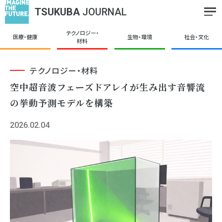
TSUKUBA
JOURNAL
テクノロジー・
医療・健康
生物・環境
社会・文化
材料
テクノロジー・材料
空中超⾳波フェーズドアレイが⽣み出す⾳響流
の挙動予測モデルを構築
2026.02.04