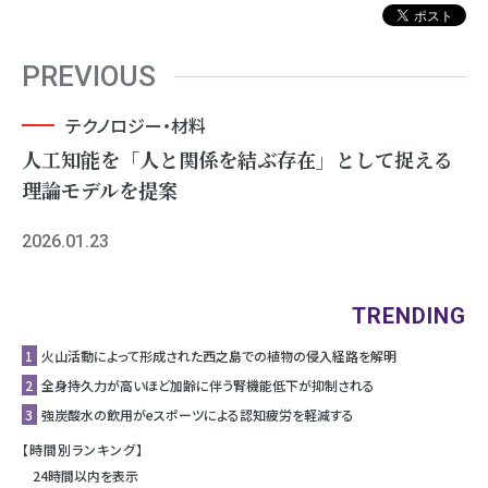
PREVIOUS
テクノロジー・材料
人工知能を「人と関係を結ぶ存在」として捉える
理論モデルを提案
2026.01.23
TRENDING
1
⽕⼭活動によって形成された⻄之島での植物の侵⼊経路を解明
2
全身持久力が高いほど加齢に伴う腎機能低下が抑制される
3
強炭酸水の飲用がeスポーツによる認知疲労を軽減する
【時間別ランキング】
24時間以内を表示