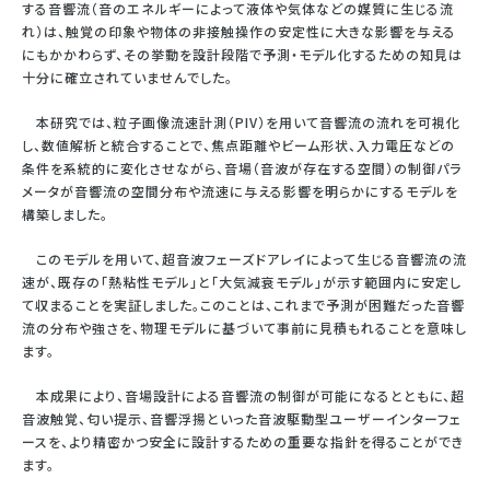
する⾳響流（⾳のエネルギーによって液体や気体などの媒質に⽣じる流
れ）は、触覚の印象や物体の⾮接触操作の安定性に⼤きな影響を与える
にもかかわらず、その挙動を設計段階で予測・モデル化するための知⾒は
⼗分に確⽴されていませんでした。
本研究では、粒⼦画像流速計測（PIV）を⽤いて⾳響流の流れを可視化
し、数値解析と統合することで、焦点距離やビーム形状、⼊⼒電圧などの
条件を系統的に変化させながら、⾳場（⾳波が存在する空間）の制御パラ
メータが⾳響流の空間分布や流速に与える影響を明らかにするモデルを
構築しました。
このモデルを⽤いて、超⾳波フェーズドアレイによって⽣じる⾳響流の流
速が、既存の「熱粘性モデル」と「⼤気減衰モデル」が⽰す範囲内に安定し
て収まることを実証しました。このことは、これまで予測が困難だった⾳響
流の分布や強さを、物理モデルに基づいて事前に⾒積もれることを意味し
ます。
本成果により、⾳場設計による⾳響流の制御が可能になるとともに、超
⾳波触覚、匂い提⽰、⾳響浮揚といった⾳波駆動型ユーザーインターフェ
ースを、より精密かつ安全に設計するための重要な指針を得ることができ
ます。