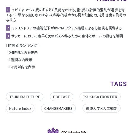
1
イビチャ・オシム氏の「あえて負荷をかける」指導法：計画的混乱が選手を育
てる！？ 単なる厳しさではない、科学的視点から見た「適応力」を引き出す負荷の
与え方
2
ミトコンドリアの機能低下がmRNAワクチン接種による心筋炎を誘導する
3
サッカーにおいて素早く次のパスへ移るための身体とボールの動きを解明
【時間別ランキング】
24時間以内を表示
1週間以内表示
1ヶ月以内を表示
TAGS
TSUKUBA FUTURE
PODCAST
TSUKUBA FRONTIER
Nature Index
CHANGEMAKERS
筑波大学✕人工知能