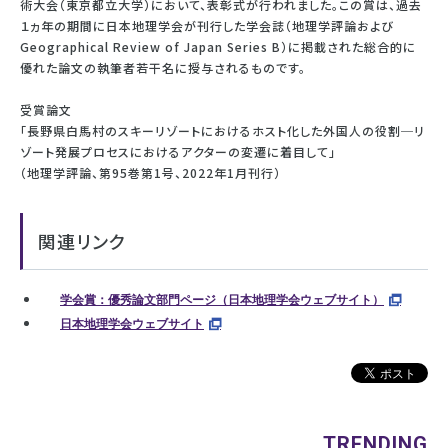
術大会（東京都立大学）において、表彰式が行われました。この賞は、過去
１ヵ年の期間に日本地理学会が刊行した学会誌（地理学評論および
Geographical Review of Japan Series B）に掲載された総合的に
優れた論文の執筆者若干名に授与されるものです。
受賞論文
「長野県白馬村のスキーリゾートにおけるホスト化した外国人の役割─リ
ゾート発展プロセスにおけるアクターの変遷に着目して」
（地理学評論、第95巻第1号、2022年1月刊行）
関連リンク
学会賞：優秀論文部門ページ（日本地理学会ウェブサイト）
日本地理学会ウェブサイト
TRENDING