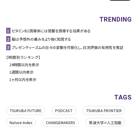
TRENDING
1
ビタミンB1誘導体には覚醒を誘導する効果がある
2
脳は予想外の痛みをより強く知覚する
3
プレゼンティーズムの日々の変動を可視化し、日次評価の有用性を実証
【時間別ランキング】
24時間以内を表示
1週間以内表示
1ヶ月以内を表示
TAGS
TSUKUBA FUTURE
PODCAST
TSUKUBA FRONTIER
Nature Index
CHANGEMAKERS
筑波大学✕人工知能