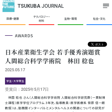
TSUKUBA
JOURNAL
テクノロジー・
医療・健康
生物・環境
社会・文化
材料
AWARDS
日本産業衛生学会 若手優秀演題賞
人間総合科学学術院 林田 稔也
2025.05.17
学生・大学院生
受賞日：2025年5月17日
林田 稔也 さん（人間総合科学学術院 人間総合科学研究群（一貫制博
士課程）医学学位プログラム 3年次、指導教員：医学医療系 笹原 信一朗
教授）は、勤務間インターバルとメンタルヘルスの関連についての研究が