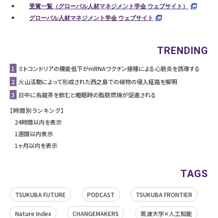
受賞一覧（グローバル人材マネジメント学会 ウェブサイト）
グローバル人材マネジメント学会 ウェブサイト
TRENDING
1
ミトコンドリアの機能低下がmRNAワクチン接種による心筋炎を誘導する
2
⽕⼭活動によって形成された⻄之島での植物の侵⼊経路を解明
3
日中に烏龍茶を飲むと睡眠時の脂肪燃焼が促進される
【時間別ランキング】
24時間以内を表示
1週間以内表示
1ヶ月以内を表示
TAGS
TSUKUBA FUTURE
PODCAST
TSUKUBA FRONTIER
Nature Index
CHANGEMAKERS
筑波大学✕人工知能