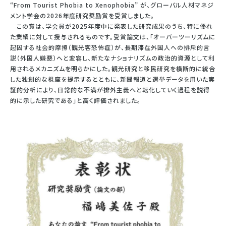
“From Tourist Phobia to Xenophobia” が、グローバル人材マネジ
メント学会の2026年度研究奨励賞を受賞しました。
この賞は、学会員が2025年度中に発表した研究成果のうち、特に優れ
た業績に対して授与されるものです。受賞論文は、「オーバーツーリズムに
起因する社会的摩擦（観光客恐怖症）が、長期滞在外国人への排斥的言
説（外国人嫌悪）へと変容し、新たなナショナリズムの政治的資源として利
用されるメカニズムを明らかにした。観光研究と移民研究を横断的に統合
した独創的な視座を提示するとともに、新聞報道と選挙データを用いた実
証的分析により、日常的な不満が排外主義へと転化していく過程を説得
的に示した研究である」と高く評価されました。