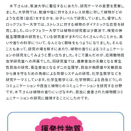
木下さんは、筑波大学に着任するにあたり、研究テーマの変更を思案し
ました。大学院では、乾燥や塩に対するストレス状態に対して植物がどの
ような応答（反応）をするかを、分子レベルで研究していました。留学した
ロックフェラー大学では、ストレスに対する植物のダイナミックな応答を研
究しました。ロックフェラー大学では植物の研究者は少数派で、嗅覚の神
経生理関連の研究をしている研究者がまわりにたくさんいたことから、臭
いや香りの科学について、なんとなく興味をもつようになりました。そんな
こともあって、研究の場を移すにあたり、植物の香りによるコミュニケーシ
ョンの研究をしてみようと思い立ちました。そこで選んだのが、応用動物昆
虫学研究室への所属でした。同研究室では、農業害虫の天敵となる寄生
性昆虫の研究、衛生害虫となるダニの生理学、昆虫が病原菌や天敵昆虫
から身を守るための免疫による防御システムの研究、化学生態学などを
研究テーマとしています。化学生態学とは、化学物質による昆虫どうしの
コミュニケーションや昆虫と植物とのコミュニケーションを研究する分野
です。木下さんは植物の香りにいざなわれ、昆虫に食害された植物間コミ
ュニケーションの研究に越境することにしたのです。