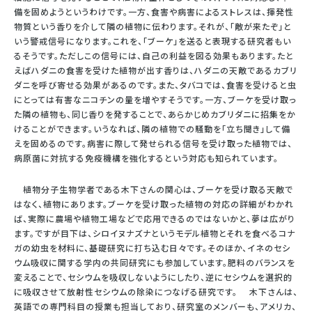
備を固めようというわけです。一方、食害や病害によるストレスは、揮発性
物質という香りを介して隣の植物に伝わります。それが、「敵が来たぞ」と
いう警戒信号になります。これを、「ブーケ」を送ると表現する研究者もい
るそうです。ただしこの信号には、自己の利益を図る効果もあります。たと
えばハダニの食害を受けた植物が出す香りは、ハダニの天敵であるカブリ
ダニを呼び寄せる効果があるのです。また、タバコでは、食害を受けると虫
にとっては有害なニコチンの量を増やすそうです。一方、ブーケを受け取っ
た隣の植物も、同じ香りを発することで、あらかじめカブリダニに招集をか
けることができます。いうなれば、隣の植物での騒動を「立ち聞き」して備
えを固めるのです。病害に際して発せられる信号を受け取った植物では、
病原菌に対抗する免疫機構を強化するという対応も知られています。
植物分子生物学者である木下さんの関心は、ブーケを受け取る天敵で
はなく、植物にあります。ブーケを受け取った植物の対応の詳細がわかれ
ば、実際に農場や植物工場などで応用できるのではないかと、夢は広がり
ます。ですが目下は、シロイヌナズナというモデル植物とそれを食べるコナ
ガの幼虫を材料に、基礎研究に打ち込む日々です。そのほか、イネのセシ
ウム吸収に関する学内の共同研究にも参加しています。肥料のバランスを
変えることで、セシウムを吸収しないようにしたり、逆にセシウムを選択的
に吸収させて放射性セシウムの除染につなげる研究です。 木下さんは、
英語での専門科目の授業も担当しており、研究室のメンバーも、アメリカ、