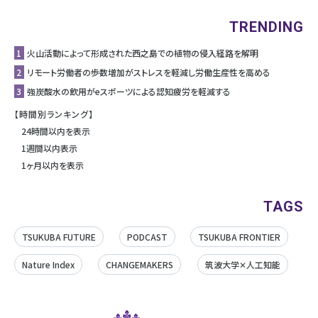
TRENDING
1
⽕⼭活動によって形成された⻄之島での植物の侵⼊経路を解明
2
リモート労働者の歩数増加がストレスを軽減し労働生産性を高める
3
強炭酸水の飲用がeスポーツによる認知疲労を軽減する
【時間別ランキング】
24時間以内を表示
1週間以内表示
1ヶ月以内を表示
TAGS
TSUKUBA FUTURE
PODCAST
TSUKUBA FRONTIER
Nature Index
CHANGEMAKERS
筑波大学✕人工知能