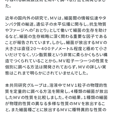
た。
近年の国内外の研究で，ＭＶは，細菌間の情報伝達やタ
ンパク質の輸送，遺伝子の水平伝播に関与し，抗生物質
やファージへの「おとり」として働いて細菌の生存を助け
るなど，細菌の生存戦略に深く関わる重要な因子である
ことが報告されています。しかし，細菌が放出するＭＶの
大きさは直径２０～４００ナノメートル程度と極めて小さ
いだけでなく，リン脂質膜という非常に柔らかくもろい構
造でつくられていることから，ＭＶ粒子一つ一つの性質を
個別に調べる方法は開発されておらず，ＭＶの詳しい実
態はこれまで明らかにされていませんでした。
本共同研究グループは，溶液中でＭＶ１粒子の物理的性
質を定量的に調べる方法を開発し，４種類の細菌が放出
したＭＶの性質を比較しました。その結果，１種類の細菌
が物理的性質の異なる多様な性質のＭＶを放出するこ
と，また細菌種ごとに放出するＭＶに種特異的な性質の