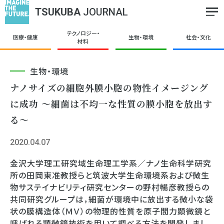
TSUKUBA
JOURNAL
テクノロジー・
医療・健康
生物・環境
社会・文化
材料
生物・環境
ナノサイズの細胞外膜小胞の物性イメージング
に成功 〜細菌は不均一な性質の膜小胞を放出す
る〜
2020.04.07
金沢大学理工研究域生命理工学系／ナノ生命科学研究
所の田岡東准教授らと筑波大学生命環境系および微生
物サステイナビリティ研究センターの野村暢彦教授らの
共同研究グループは，細菌が環境中に放出する微小な袋
状の膜構造体（ＭＶ）の物理的性質を原子間力顕微鏡と
呼ばれる顕微鏡技術を用いて調べる方法を開発しまし