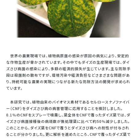
世界の農業現場では、植物病原菌の感染が原因の病気により、安定的
な作物生産が脅かされています。その中でもダイズの生産現場では、ダイ
ズさび病菌の感染により、多額の経済的損失が生じています。主な防除手
段は殺菌剤の散布ですが、環境汚染や経済負担などさまざまな問題があ
り、持続可能な農業の実現につながる新たな防除方法の開発が求められ
ています。
本研究では、植物由来のバイオマス素材であるセルロースナノファイバ
ー（CNF）をダイズさび病の病害管理に応用することを検討しました。
0.1％のCNFをスプレーで噴霧し、葉全体をCNFで覆ったダイズ葉では、ダ
イズさび病菌接種後の病斑数が無処理葉に比べて約50％減少しました。
このことから、ダイズ葉をCNFで覆うとダイズさび病への耐性が付与され
ることが分かりました。更に解析を進めたところ、CNFで覆ったダイズ葉で