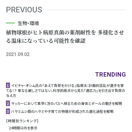
PREVIOUS
生物・環境
植物球根がヒト病原真菌の薬剤耐性を 多様化させ
る温床になっている可能性を確認
2021.09.02
TRENDING
1
イビチャ・オシム氏の「あえて負荷をかける」指導法：計画的混乱が選手を育
てる！？ 単なる厳しさではない、科学的視点から見た「適応力」を引き出す負荷の
与え方
2
サッカーにおいて素早く次のパスへ移るための身体とボールの動きを解明
3
ハサミムシ類のハサミや子育ての特徴が形成された進化過程を解明
【時間別ランキング】
24時間以内を表示