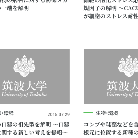
の一端を解明
規因子の解明 ～CAC
が細胞のストレス耐
物・環境
生物・環境
2015.07.29
の口器の祖先型を解明 ～口器
コンブや珪藻などを
に関する新しい考えを提唱～
根元に位置する新種の