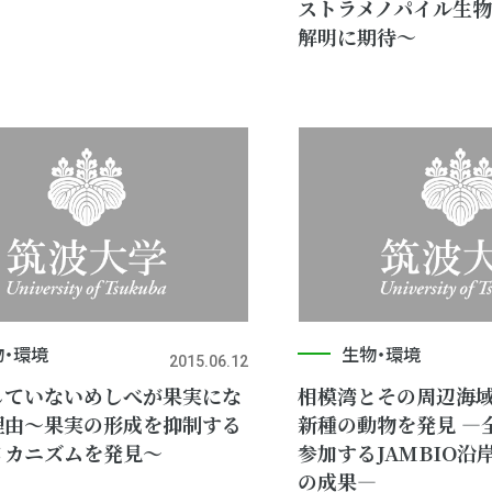
ストラメノパイル生
解明に期待～
物・環境
生物・環境
2015.06.12
していないめしべが果実にな
相模湾とその周辺海
理由～果実の形成を抑制する
新種の動物を発見 ―
メカニズムを発見～
参加するJAMBIO沿
の成果―