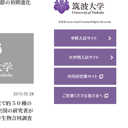
物群の初期進化
©
2026 University of Tsukuba All Rights Reserved.
学群入試サイト
大学院入試サイト
共同研究等サイト
2015.05.28
ご支援くださる皆さまへ
域で約５０種の
全国の研究者が
岸生物合同調査