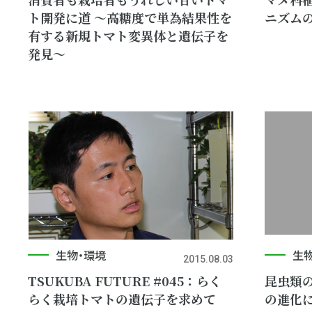
ト開発に道 ～高糖度で単為結果性を
ニズム
有する新規トマト変異体と遺伝子を
発見～
生物・環境
生
2015.08.03
TSUKUBA FUTURE #045：らく
昆虫類
らく栽培トマトの遺伝子を求めて
の進化