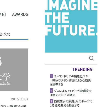
MNI
AWARDS
会・文化
TRENDING
1
ミトコンドリアの機能低下が
mRNAワクチン接種による心筋炎
を誘導する
2
ダニによるアトピー性皮膚炎を
抑制する分子の発見
2015.08.07
3
強炭酸水の飲用がeスポーツに
よる認知疲労を軽減する
応答に重要な新