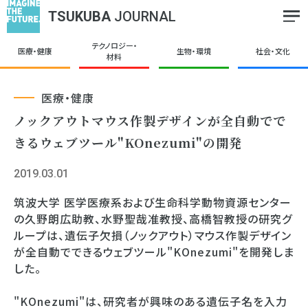
TSUKUBA
JOURNAL
テクノロジー・
医療・健康
生物・環境
社会・文化
材料
医療・健康
ノックアウトマウス作製デザインが全自動でで
きるウェブツール"KOnezumi"の開発
2019.03.01
筑波大学 医学医療系および生命科学動物資源センター
の久野朗広助教、水野聖哉准教授、高橋智教授の研究グ
ループは、遺伝子欠損（ノックアウト）マウス作製デザイン
が全自動でできるウェブツール"KOnezumi"を開発しま
した。
"KOnezumi"は、研究者が興味のある遺伝子名を入力