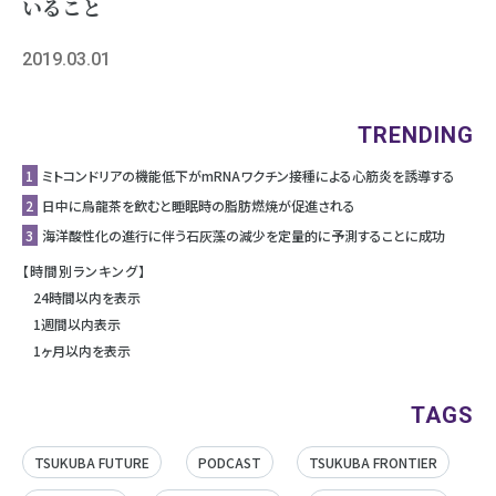
いること
2019.03.01
TRENDING
1
ミトコンドリアの機能低下がmRNAワクチン接種による心筋炎を誘導する
2
日中に烏龍茶を飲むと睡眠時の脂肪燃焼が促進される
3
海洋酸性化の進行に伴う石灰藻の減少を定量的に予測することに成功
【時間別ランキング】
24時間以内を表示
1週間以内表示
1ヶ月以内を表示
TAGS
TSUKUBA FUTURE
PODCAST
TSUKUBA FRONTIER