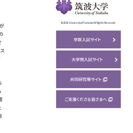
©
2026 University of Tsukuba All Rights Reserved.
が
の
学群入試サイト
せ
シス
イ
大学院入試サイト
共同研究等サイト
ら
ら
間
ご支援くださる皆さまへ
大
用