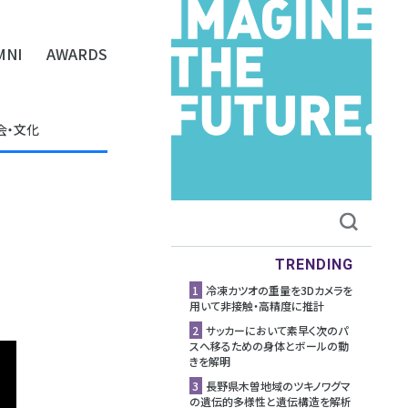
MNI
AWARDS
会・文化
TRENDING
1
冷凍カツオの重量を3Dカメラを
用いて非接触・高精度に推計
2
サッカーにおいて素早く次のパ
スへ移るための身体とボールの動
きを解明
3
長野県木曽地域のツキノワグマ
の遺伝的多様性と遺伝構造を解析