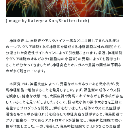
(Image by Kateryna Kon/Shutterstock)
神経炎症は、自閉症やアルツハイマー病などに共通して見られる症状
の一つで、グリア細胞（中枢神経系を構成する神経細胞以外の細胞）から
分泌された炎症性サイトカインによって引き起こされます。最近、神経細胞
やグリア細胞のオルガネラ（細胞内の小器官）の異常によっても誘導され
ることが分かってきましたが、神経炎症とオルガネラ異常の関係は不明な
点が多く残されています。
本研究では、神経炎症によって、異常なオルガネラである微小核が、海
馬神経細胞で増加することを発見しました。まず、野生型の成体マウス脳
を観察し、健康な状態でも、大脳皮質や海馬にわずかながら微小核が存在
していることを見いだしました。そこで、脳内微小核の数や大きさを正確に
定量するプログラムを開発し、解析を行いました。成体マウスに炎症誘導
活性をもつリポ多糖（LPS）を投与して神経炎症を誘導すると、海馬周辺で
グリア細胞の一つであるアストロサイトが活性化し、海馬神経細胞で微小
核が増加しました。一方、培養した海馬神経細胞では、LPSなどの炎症誘