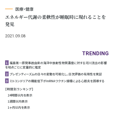
医療・健康
エネルギー代謝の柔軟性が睡眠時に現れることを
発見
2021.09.08
TRENDING
1
福島第一原発事故由来の海洋中放射性物質濃度に対する河川流出の影響
を地点ごとに定量的に推定
2
プレゼンティーズムの日々の変動を可視化し、日次評価の有用性を実証
3
ミトコンドリアの機能低下がmRNAワクチン接種による心筋炎を誘導する
【時間別ランキング】
24時間以内を表示
1週間以内表示
1ヶ月以内を表示