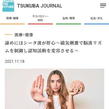
TSUKUBA
JOURNAL
テクノロジー・
医療・健康
生物・環境
社会・文化
材料
医療・健康
諦めにはシータ波が肝心〜磁気刺激で脳波リズ
ムを制御し認知活動を変容させる〜
2021.11.18