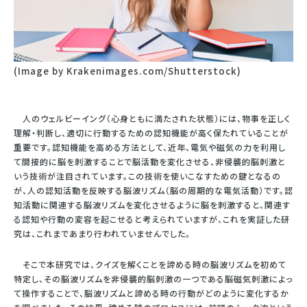
(Image by Krakenimages.com/Shutterstock)
人のウェルビーイング（心身ともに満たされた状態）には、物事を正しく
理解・判断し、適切に行動するための認知機能が高く保たれていることが
重要です。認知機能を高める方法として、近年、電気や磁気の力を利用し
て間接的に脳を刺激することで脳活動を変化させる、非侵襲的脳刺激と
いう技術が注目されています。この技術を使いこなすための鍵となるの
が、人の認知活動を反映する脳波リズム（脳の周期的な電気活動）です。認
知活動に関連する脳波リズムを変化させるように脳を刺激すると、関連す
る認知や行動の変容を起こせると考えられていますが、これを実証した研
究は、これまであまり行われていませんでした。
そこで本研究では、クイズを解くことを諦める時の脳波リズムを初めて
特定し、その脳波リズムを非侵襲的脳刺激の一つである脳磁気刺激によっ
て操作することで、脳波リズムと諦める時の行動がどのように変化するか