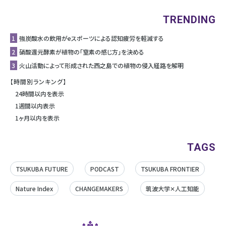
TRENDING
1
強炭酸水の飲用がeスポーツによる認知疲労を軽減する
2
硝酸還元酵素が植物の「窒素の感じ方」を決める
3
⽕⼭活動によって形成された⻄之島での植物の侵⼊経路を解明
【時間別ランキング】
24時間以内を表示
1週間以内表示
1ヶ月以内を表示
TAGS
TSUKUBA FUTURE
PODCAST
TSUKUBA FRONTIER
Nature Index
CHANGEMAKERS
筑波大学✕人工知能