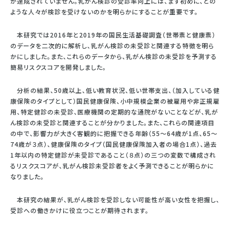
が達成されていません。乳がん検診の受診率向上には、まず初めに、どの
ような人々が検診を受けないのかを明らかにすることが重要です。
本研究では2016年と2019年の国民生活基礎調査（世帯票と健康票）
のデータを二次的に解析し、乳がん検診の未受診と関連する特徴を明ら
かにしました。また、これらのデータから、乳がん検診の未受診を予測する
簡易リスクスコアを開発しました。
分析の結果、50歳以上、低い教育状況、低い世帯支出、（加入している健
康保険のタイプとして）国民健康保険、小中規模企業の被雇用や非正規雇
用、特定健診の未受診、医療機関の定期的な通院がないことなどが、乳が
ん検診の未受診と関連することが分かりました。また、これらの関連項目
の中で、影響力が大きく客観的に把握できる年齢（55～64歳が1点、65～
74歳が３点）、健康保険のタイプ（国民健康保険加入者の場合1点）、過去
1年以内の特定健診が未受診であること（８点）の三つの変数で構成され
るリスクスコアが、乳がん検診未受診者をよく予測できることが明らかに
なりました。
本研究の結果が、乳がん検診を受診しない可能性が高い女性を把握し、
受診への働きかけに役立つことが期待されます。