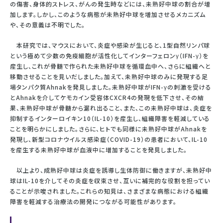
の傷害、身体的ストレス、がんの発生時などには、未熟好中球の割合が増
加します。しかし、このような病態が未熟好中球を増加させるメカニズム
や、その意義は不明でした。
本研究では、マウスにおいて、炎症や感染が生じると、1型自然リンパ球
という極めて少数の免疫細胞が活性化してインターフェロンγ（IFN-γ）を
産生し、これが骨髄で作られた未熟好中球を循環血中へ、さらに組織へと
移動させることを見いだしました。加えて、未熟好中球のみに発現する足
場タンパク質Ahnakを発見しました。未熟好中球がIFN-γの刺激を受ける
とAhnakを介してケモカイン受容体CXCR4の発現を低下させ、その結
果、未熟好中球が骨髄から漏れ出ること、また、この未熟好中球は、炎症を
抑制するインターロイキン10（IL-10）を産生し、組織障害を軽減している
ことを明らかにしました。さらに、ヒトでも同様に未熟好中球がAhnakを
発現し、新型コロナウイルス感染症（COVID-19）の患者において、IL-10
を産生する未熟好中球が血液中に増加することを発見しました。
以上より、成熟好中球は炎症を誘導し生体防御に働きますが、未熟好中
球はIL-10を介してその炎症を収束させ、互いに補完的な役割を担ってい
ることが示唆されました。これらの知見は、さまざまな病態における組織
障害を軽減する治療法の開発につながる可能性があります。