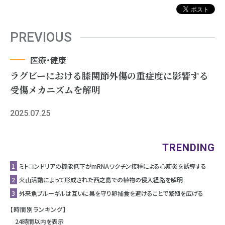
PREVIOUS
医療・健康
ラグビーにおける膝関節外傷の重症度に影響する
受傷メカニズムを解明
2025.07.25
TRENDING
1
ミトコンドリアの機能低下がmRNAワクチン接種による心筋炎を誘導する
2
⽕⼭活動によって形成された⻄之島での植物の侵⼊経路を解明
3
外来魚ブルーギルは互いに巣を守り卵捕食を避けることで繁殖を広げる
【時間別ランキング】
24時間以内を表示