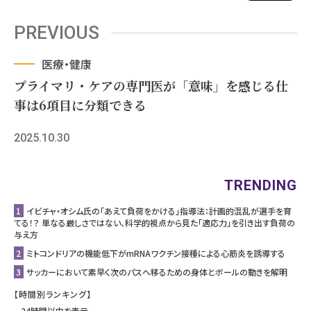
PREVIOUS
医療・健康
プライマリ・ケアの専門医が「意味」を感じる仕
事は6項目に分類できる
2025.10.30
TRENDING
1
イビチャ・オシム氏の「あえて負荷をかける」指導法：計画的混乱が選手を育
てる！？ 単なる厳しさではない、科学的視点から見た「適応力」を引き出す負荷の
与え方
2
ミトコンドリアの機能低下がmRNAワクチン接種による心筋炎を誘導する
3
サッカーにおいて素早く次のパスへ移るための身体とボールの動きを解明
【時間別ランキング】
24時間以内を表示