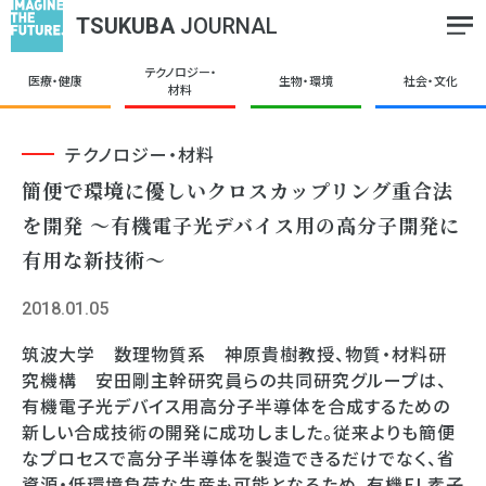
TSUKUBA
JOURNAL
テクノロジー・
医療・健康
生物・環境
社会・文化
材料
テクノロジー・材料
簡便で環境に優しいクロスカップリング重合法
を開発 ～有機電子光デバイス用の高分子開発に
有用な新技術～
2018.01.05
筑波大学 数理物質系 神原貴樹教授、物質・材料研
究機構 安田剛主幹研究員らの共同研究グループは、
有機電子光デバイス用高分子半導体を合成するための
新しい合成技術の開発に成功しました。従来よりも簡便
なプロセスで高分子半導体を製造できるだけでなく、省
資源・低環境負荷な生産も可能となるため、有機EL素子