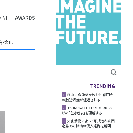
MNI
AWARDS
会・文化
TRENDING
1
日中に烏龍茶を飲むと睡眠時
の脂肪燃焼が促進される
2
TSUKUBA FUTURE #130：ヘ
ビの「生きざま」を理解する
3
⽕⼭活動によって形成された⻄
之島での植物の侵⼊経路を解明