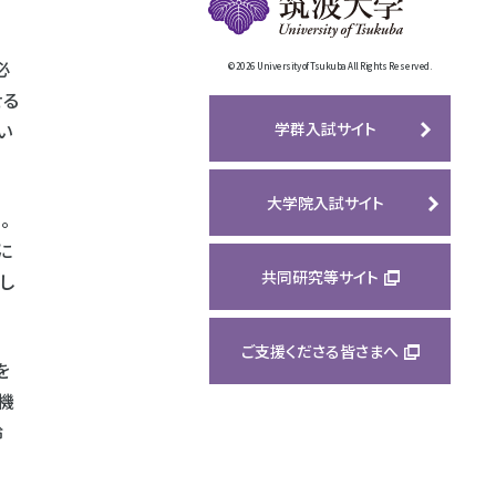
必
©
2026 University of Tsukuba All Rights Reserved.
せる
い
学群入試サイト
大学院入試サイト
。
に
共同研究等サイト
し
ご支援くださる皆さまへ
を
機
鈴