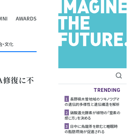
MNI
AWARDS
会・文化
A修復に不
TRENDING
1
長野県木曽地域のツキノワグマ
の遺伝的多様性と遺伝構造を解析
2
硝酸還元酵素が植物の「窒素の
感じ方」を決める
3
日中に烏龍茶を飲むと睡眠時
の脂肪燃焼が促進される