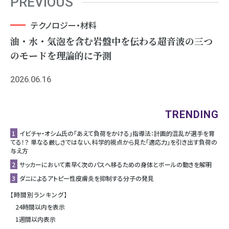
PREVIOUS
テクノロジー・材料
油・水・気泡を含む岩盤中を伝わる超音波の三つ
のモードを理論的に予測
2026.06.16
TRENDING
1
イビチャ・オシム氏の「あえて負荷をかける」指導法：計画的混乱が選手を育
てる！？ 単なる厳しさではない、科学的視点から見た「適応力」を引き出す負荷の
与え方
2
サッカーにおいて素早く次のパスへ移るための身体とボールの動きを解明
3
ダニによるアトピー性皮膚炎を抑制する分子の発見
【時間別ランキング】
24時間以内を表示
1週間以内表示