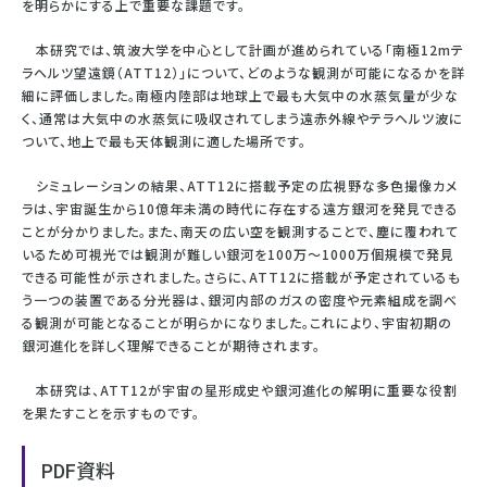
を明らかにする上で重要な課題です。
本研究では、筑波大学を中心として計画が進められている「南極12mテ
ラヘルツ望遠鏡（ATT12）」について、どのような観測が可能になるかを詳
細に評価しました。南極内陸部は地球上で最も大気中の水蒸気量が少な
く、通常は大気中の水蒸気に吸収されてしまう遠赤外線やテラヘルツ波に
ついて、地上で最も天体観測に適した場所です。
シミュレーションの結果、ATT12に搭載予定の広視野な多色撮像カメ
ラは、宇宙誕生から10億年未満の時代に存在する遠方銀河を発見できる
ことが分かりました。また、南天の広い空を観測することで、塵に覆われて
いるため可視光では観測が難しい銀河を100万〜1000万個規模で発見
できる可能性が示されました。さらに、ATT12に搭載が予定されているも
う一つの装置である分光器は、銀河内部のガスの密度や元素組成を調べ
る観測が可能となることが明らかになりました。これにより、宇宙初期の
銀河進化を詳しく理解できることが期待されます。
本研究は、ATT12が宇宙の星形成史や銀河進化の解明に重要な役割
を果たすことを示すものです。
PDF資料