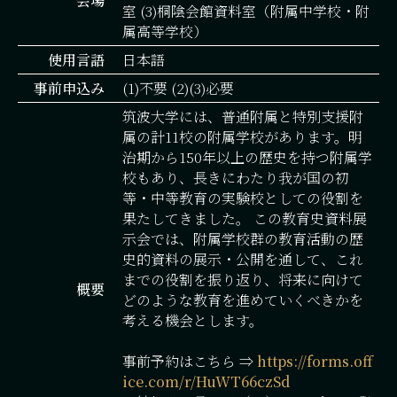
会場
室 (3)桐陰会館資料室（附属中学校・附
属高等学校）
使用言語
日本語
事前申込み
(1)不要 (2)(3)必要
筑波大学には、普通附属と特別支援附
属の計11校の附属学校があります。明
治期から150年以上の歴史を持つ附属学
校もあり、長きにわたり我が国の初
等・中等教育の実験校としての役割を
果たしてきました。 この教育史資料展
示会では、附属学校群の教育活動の歴
史的資料の展示・公開を通して、これ
までの役割を振り返り、将来に向けて
概要
どのような教育を進めていくべきかを
考える機会とします。
事前予約はこちら ⇒
https://forms.off
ice.com/r/HuWT66czSd