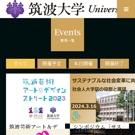
Events
事業一覧
すべて
開催予定
本日開催
開催終了
筑波芸術アート＆デ
シンポジウム「サス
ザイン・ストリート2
テナブルな社会変革