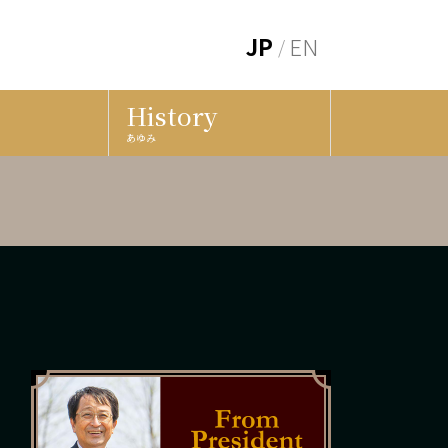
JP
EN
History
あゆみ