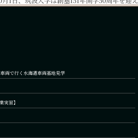
年10月1日、筑波大学は創基151年開学50周年を迎
ク車両で行く水海道車両基地見学
業実習】