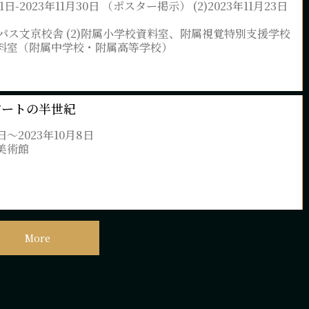
1月1日-2023年11月30日 （ポスター掲示） (2)2023年11月23日
ャンパス文京校舎 (2)附属小学校資料室、附属視覚特別支援学校
館資料室（附属中学校・附属高等学校）
アートの半世紀
日〜2023年10月8日
美術館
More