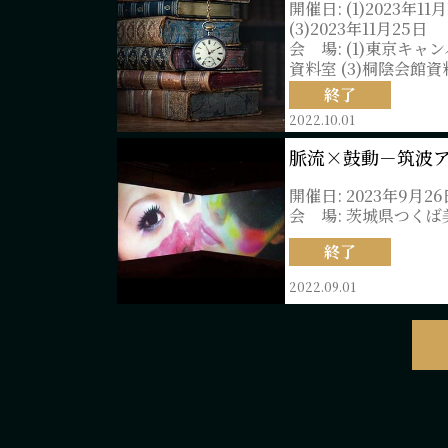
開催日: (1)2023年1
(3)2023年11月25日
会 場: (1)東京キ
資料室 (3)桐陰会
終了
2022.10.01
脈流×鼓動－筑波
開催日: 2023年9月26
会 場: 茨城県つくば
終了
2022.09.01