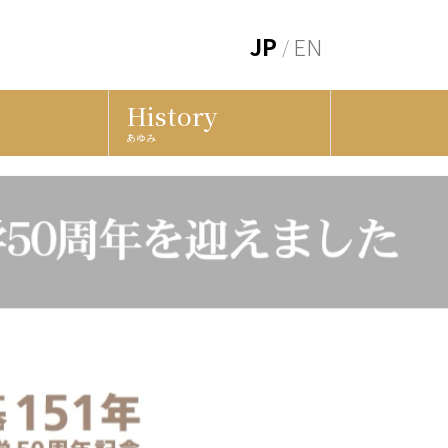
JP
EN
History
あゆみ