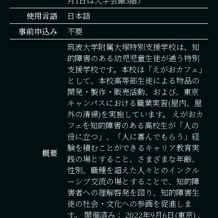
月1日は大学会館3階）
使用言語
日本語
事前申込み
不要
筑波大学附属大塚特別支援学校は、知
的障害のある幼児児童生徒が通う特別
支援学校です。本校は「えがおカフェ」
として、本校高等部生徒による物品の
開発・製作・販売活動、および、東京
キャンパスにおける職業実習(屋内、屋
外の清掃)を実施しています。 えがおカ
フェを知的障害のある高校生が「人の
役に立つ」、「人に喜んでもらう」経
験を積むことができるキャリア教育実
概要
践の場とすること、さまざまな年齢、
性別、職種を超えた人々とのインクル
ーシブ交流の場とすることで、知的障
害者への理解啓発を図り、知的障害生
徒の社会・文化への参画を促進しま
す。 開催済み： 2022年9月6日(東京) 、