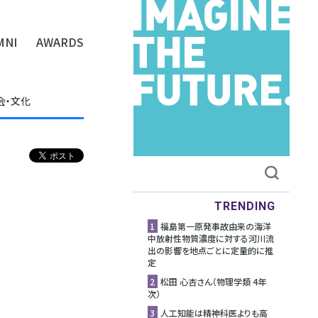
MNI
AWARDS
会・文化
TRENDING
1
福島第一原発事故由来の海洋
中放射性物質濃度に対する河川流
出の影響を地点ごとに定量的に推
定
2
松田 心杏さん（物理学類 4年
次）
3
人工知能は精神科医よりも高