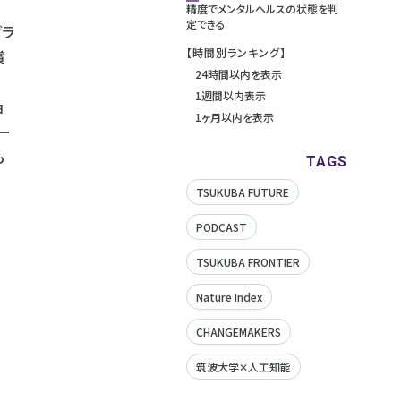
精度でメンタルヘルスの状態を判
定できる
グラ
【時間別ランキング】
賞
24時間以内を表示
1週間以内表示
ョ
1ヶ月以内を表示
ー
も
TAGS
TSUKUBA FUTURE
PODCAST
TSUKUBA FRONTIER
Nature Index
CHANGEMAKERS
筑波大学✕人工知能