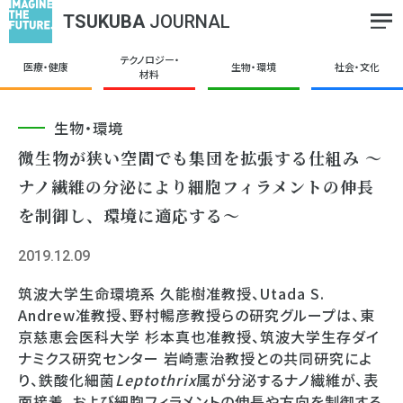
TSUKUBA
JOURNAL
テクノロジー・
医療・健康
生物・環境
社会・文化
材料
生物・環境
微生物が狭い空間でも集団を拡張する仕組み 〜
ナノ繊維の分泌により細胞フィラメントの伸長
を制御し、環境に適応する〜
2019.12.09
筑波大学生命環境系 久能樹准教授、Utada S.
Andrew准教授、野村暢彦教授らの研究グループは、東
京慈恵会医科大学 杉本真也准教授、筑波大学生存ダイ
ナミクス研究センター 岩崎憲治教授との共同研究によ
り、鉄酸化細菌
Leptothrix
属が分泌するナノ繊維が、表
面接着、および細胞フィラメントの伸長や方向を制御する