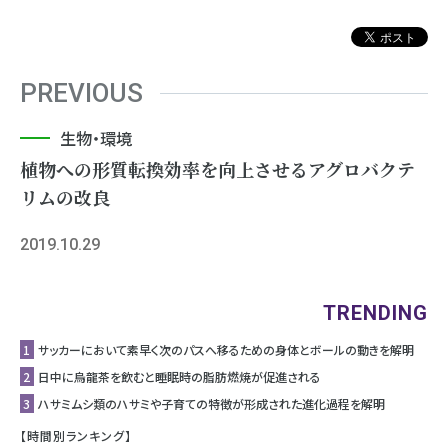
PREVIOUS
生物・環境
植物への形質転換効率を向上させるアグロバクテ
リムの改良
2019.10.29
TRENDING
1
サッカーにおいて素早く次のパスへ移るための身体とボールの動きを解明
2
日中に烏龍茶を飲むと睡眠時の脂肪燃焼が促進される
3
ハサミムシ類のハサミや子育ての特徴が形成された進化過程を解明
【時間別ランキング】