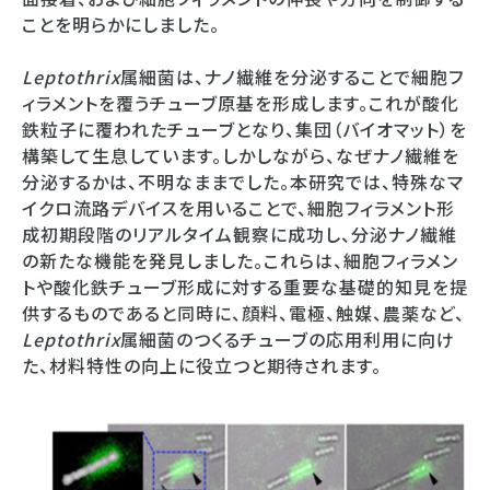
ことを明らかにしました。
Leptothrix
属細菌は、ナノ繊維を分泌することで細胞フ
ィラメントを覆うチューブ原基を形成します。これが酸化
鉄粒子に覆われたチューブとなり、集団（バイオマット）を
構築して生息しています。しかしながら、なぜナノ繊維を
分泌するかは、不明なままでした。本研究では、特殊なマ
イクロ流路デバイスを用いることで、細胞フィラメント形
成初期段階のリアルタイム観察に成功し、分泌ナノ繊維
の新たな機能を発見しました。これらは、細胞フィラメン
トや酸化鉄チューブ形成に対する重要な基礎的知見を提
供するものであると同時に、顔料、電極、触媒、農薬など、
Leptothrix
属細菌のつくるチューブの応用利用に向け
た、材料特性の向上に役立つと期待されます。