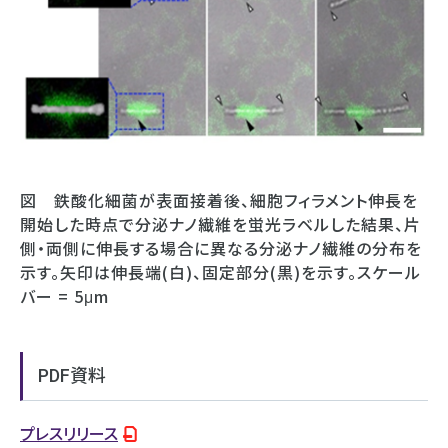
図 鉄酸化細菌が表面接着後、細胞フィラメント伸長を
開始した時点で分泌ナノ繊維を蛍光ラベルした結果、片
側・両側に伸長する場合に異なる分泌ナノ繊維の分布を
示す。矢印は伸長端(白)、固定部分(黒)を示す。スケール
バー = 5μm
PDF資料
プレスリリース