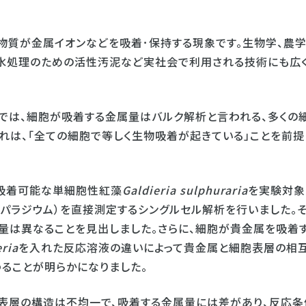
物質が金属イオンなどを吸着･保持する現象です。生物学、農学
下水処理のための活性汚泥など実社会で利用される技術にも広
では、細胞が吸着する金属量はバルク解析と言われる、多くの
れは、「全ての細胞で等しく生物吸着が起きている」ことを前提
吸着可能な単細胞性紅藻
Galdieria sulphuraria
を実験対象
、パラジウム）を直接測定するシングルセル解析を行いました。
量は異なることを見出しました。さらに、細胞が貴金属を吸着
eria
を入れた反応溶液の違いによって貴金属と細胞表層の相
ることが明らかになりました。
表層の構造は不均一で、吸着する金属量には差があり、反応条