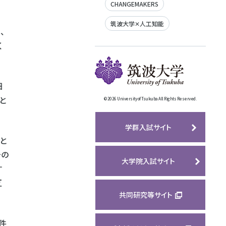
CHANGEMAKERS
筑波大学✕人工知能
、
く
細
と
©
2026 University of Tsukuba All Rights Reserved.
学群入試サイト
と
その
大学院入試サイト
す
互
共同研究等サイト
件