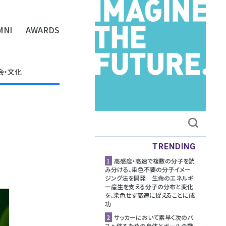
MNI
AWARDS
会・文化
TRENDING
1
高感度・高速で複数の分子を読
み分ける、染色不要の分子イメー
ジング法を開発 生命のエネルギ
ー産生を支える分子の分布と変化
を、染色せず高速に捉えることに成
功
2
サッカーにおいて素早く次のパ
スへ移るための身体とボールの動