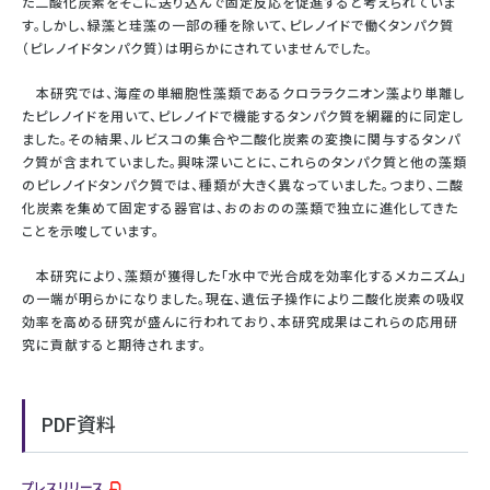
た二酸化炭素をそこに送り込んで固定反応を促進すると考えられていま
す。しかし、緑藻と珪藻の一部の種を除いて、ピレノイドで働くタンパク質
（ピレノイドタンパク質）は明らかにされていませんでした。
本研究では、海産の単細胞性藻類であるクロララクニオン藻より単離し
たピレノイドを用いて、ピレノイドで機能するタンパク質を網羅的に同定し
ました。その結果、ルビスコの集合や二酸化炭素の変換に関与するタンパ
ク質が含まれていました。興味深いことに、これらのタンパク質と他の藻類
のピレノイドタンパク質では、種類が大きく異なっていました。つまり、二酸
化炭素を集めて固定する器官は、おのおのの藻類で独立に進化してきた
ことを示唆しています。
本研究により、藻類が獲得した「水中で光合成を効率化するメカニズム」
の一端が明らかになりました。現在、遺伝子操作により二酸化炭素の吸収
効率を高める研究が盛んに行われており、本研究成果はこれらの応用研
究に貢献すると期待されます。
PDF資料
プレスリリース