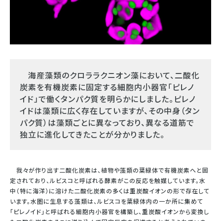
海産藻類のクロララクニオン藻において、二酸化
炭素を有機炭素に固定する細胞内小器官「ピレノ
イド」で働くタンパク質を明らかにしました。ピレノ
イドは藻類に広く存在していますが、その中身（タン
パク質）は藻類ごとに異なっており、異なる道筋で
独立に進化してきたことが分かりました。
我々が作り出す二酸化炭素は、植物や藻類の葉緑体で有機炭素へと固
定されており、ルビスコと呼ばれる酵素がこの反応を触媒しています。水
中（特に海洋）に溶けた二酸化炭素の多くは重炭酸イオンの形で存在して
います。水圏に生息する藻類は、ルビスコを葉緑体内の一か所に集めて
「ピレノイド」と呼ばれる細胞内小器官を構築し、重炭酸イオンから変換し