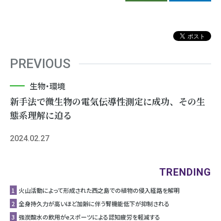
PREVIOUS
生物・環境
新手法で微生物の電気伝導性測定に成功、その生
態系理解に迫る
2024.02.27
TRENDING
1
⽕⼭活動によって形成された⻄之島での植物の侵⼊経路を解明
2
全身持久力が高いほど加齢に伴う腎機能低下が抑制される
3
強炭酸水の飲用がeスポーツによる認知疲労を軽減する