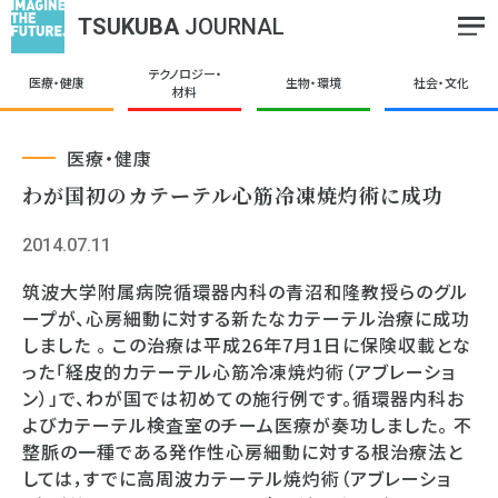
TSUKUBA
JOURNAL
テクノロジー・
医療・健康
生物・環境
社会・文化
材料
医療・健康
わが国初のカテーテル心筋冷凍焼灼術に成功
2014.07.11
筑波大学附属病院循環器内科の青沼和隆教授らのグル
ープが、心房細動に対する新たなカテーテル治療に成功
しました 。 この治療は平成26年7月1日に保険収載とな
った「経皮的カテーテル心筋冷凍焼灼術（アブレーショ
ン）」で、わが国では初めての施行例です。循環器内科お
よびカテーテル検査室のチーム医療が奏功しました。 不
整脈の一種である発作性心房細動に対する根治療法と
しては，すでに高周波カテーテル焼灼術（アブレーショ