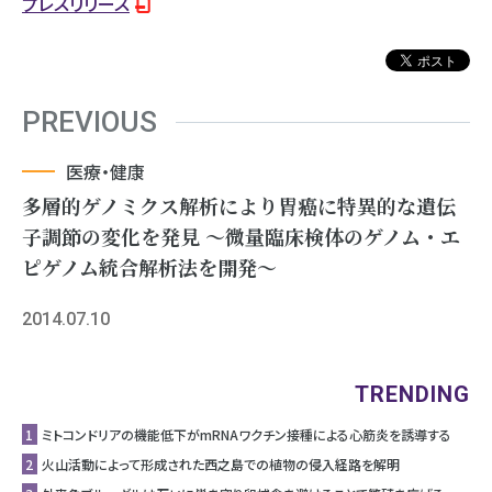
プレスリリース
PREVIOUS
医療・健康
多層的ゲノミクス解析により胃癌に特異的な遺伝
子調節の変化を発見 ～微量臨床検体のゲノム・エ
ピゲノム統合解析法を開発～
2014.07.10
TRENDING
1
ミトコンドリアの機能低下がmRNAワクチン接種による心筋炎を誘導する
2
⽕⼭活動によって形成された⻄之島での植物の侵⼊経路を解明