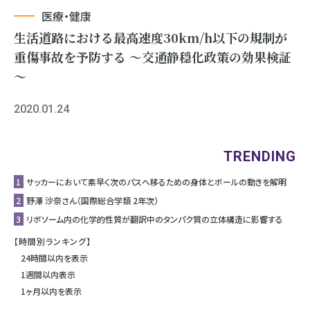
医療・健康
生活道路における最高速度30km/h以下の規制が
重傷事故を予防する ～交通静穏化政策の効果検証
～
2020.01.24
TRENDING
1
サッカーにおいて素早く次のパスへ移るための身体とボールの動きを解明
2
野澤 沙奈さん（国際総合学類 2年次）
3
リボソーム内の化学的性質が翻訳中のタンパク質の立体構造に影響する
【時間別ランキング】
24時間以内を表示
1週間以内表示
1ヶ月以内を表示