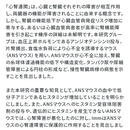
「心腎連関」は、心臓と腎臓それぞれの障害が相互作用
し、両臓器の機能が障害されることに由来する概念です。
しかし、腎臓の機能低下が心臓血管病発症リスク増加に
寄与する、あるいは心臓血管病患者が高率に腎機能障
害を引き起こす機序の詳細は未解明です。本研究グルー
プは、血圧上昇ホルモンであるアンジオテンシンII投与、
片腎摘出、食塩水負荷により心不全を誘導するマウス
（ANSマウス）を用い、ANSマウスが心不全に加え、腎臓
の糸球体濾過機能の低下や構造変化、タンパク尿や尿細
管障害による円柱の形成など、慢性腎臓病様の病態を示
すことを見出しました。
また本研究の重要な知見として、ANSマウスの血中で低
分子アミンであるヒスタミンが増加していることを明らか
にしました。また、ANSマウスへのヒスタミン受容体阻害
剤の投与や、遺伝的にヒスタミンを産生できないANSマ
ウスでは、心腎障害が悪化したのに対し、ImmはANSマ
ウスの心腎連障害に保護的に作用することを見出しまし