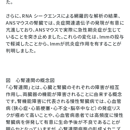
た。
さらに、RNA シークエンスによる網羅的な解析の結果、
ANSマウスの腎臓では、炎症関連遺伝子の発現が有意に
亢進しており、ANSマウスで実際に急性期炎症が生じて
いることを突き止めました。これらの変化は、Immの投与
で軽減したことから、Immが抗炎症作用を有することが
判明しました。
図 心腎連関の概念図
「心腎連関」とは、心臓と腎臓のそれぞれの障害が相互
作用し、両臓器の機能が障害されることに由来する概念
です。腎機能障害に代表される慢性腎臓病では、心血管
病（狭心症・心筋梗塞・心不全・脳卒中など）の発症リス
クが極めて高いことや、心血管病患者では高頻度に慢性
腎臓病を併発して有意に生命予後が不良であることが
明らかとなっていますが、心腎連関病態の形成メカニズ