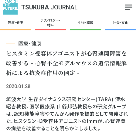
TSUKUBA
JOURNAL
テクノロジー・
医療・健康
生物・環境
社会・文化
材料
医療・健康
ヒスタミン受容体アゴニストが心腎連関障害を
改善する - 心腎不全モデルマウスの遺伝情報解
析による抗炎症作用の同定 -
2020.01.28
筑波大学 生存ダイナミクス研究センター(TARA) 深水
昭吉教授、医学医療系 山縣邦弘教授らの研究グループ
は、認知機能障害やてんかん発作を標的として開発され
た、ヒスタミンH3受容体アゴニストのImmが、心腎連関
の病態を改善することを明らかにしました。