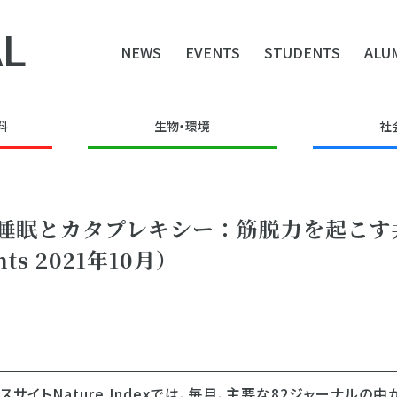
L
NEWS
EVENTS
STUDENTS
ALU
料
生物・環境
社
ion】レム睡眠とカタプレキシー：筋脱力を起こ
ts 2021年10月）
イトNature Indexでは、毎月、主要な82ジャーナルの中