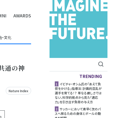
MNI
AWARDS
会・文化
す共通の神
TRENDING
1
イビチャ・オシム氏の「あえて負
荷をかける」指導法：計画的混乱が
Nature Index
選手を育てる！？ 単なる厳しさでは
ない、科学的視点から見た「適応
力」を引き出す負荷の与え方
2
サッカーにおいて素早く次のパ
スへ移るための身体とボールの動
か
きを解明