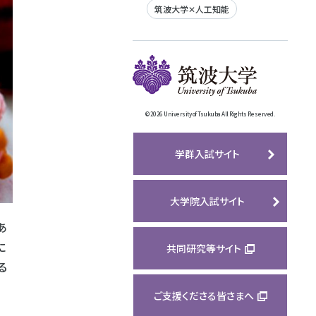
筑波大学✕人工知能
©
2026 University of Tsukuba All Rights Reserved.
学群入試サイト
大学院入試サイト
あ
に
共同研究等サイト
る
ご支援くださる皆さまへ