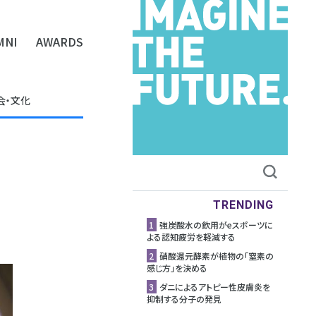
MNI
AWARDS
会・文化
TRENDING
1
強炭酸水の飲用がeスポーツに
よる認知疲労を軽減する
2
硝酸還元酵素が植物の「窒素の
感じ方」を決める
3
ダニによるアトピー性皮膚炎を
抑制する分子の発見