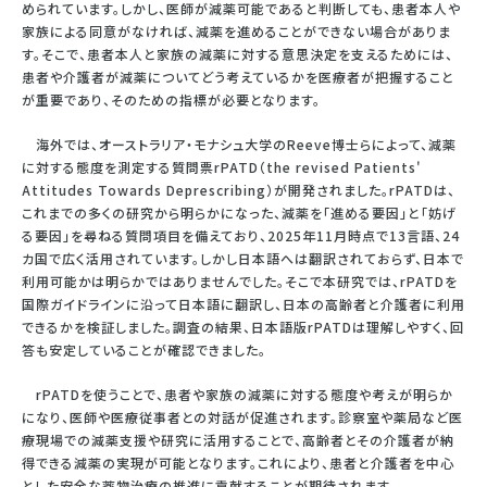
められています。しかし、医師が減薬可能であると判断しても、患者本人や
家族による同意がなければ、減薬を進めることができない場合がありま
す。そこで、患者本人と家族の減薬に対する意思決定を支えるためには、
患者や介護者が減薬についてどう考えているかを医療者が把握すること
が重要であり、そのための指標が必要となります。
海外では、オーストラリア・モナシュ大学のReeve博士らによって、減薬
に対する態度を測定する質問票rPATD（the revised Patients'
Attitudes Towards Deprescribing）が開発されました。rPATDは、
これまでの多くの研究から明らかになった、減薬を「進める要因」と「妨げ
る要因」を尋ねる質問項目を備えており、2025年11月時点で13言語、24
カ国で広く活用されています。しかし日本語へは翻訳されておらず、日本で
利用可能かは明らかではありませんでした。そこで本研究では、rPATDを
国際ガイドラインに沿って日本語に翻訳し、日本の高齢者と介護者に利用
できるかを検証しました。調査の結果、日本語版rPATDは理解しやすく、回
答も安定していることが確認できました。
rPATDを使うことで、患者や家族の減薬に対する態度や考えが明らか
になり、医師や医療従事者との対話が促進されます。診察室や薬局など医
療現場での減薬支援や研究に活用することで、高齢者とその介護者が納
得できる減薬の実現が可能となります。これにより、患者と介護者を中心
とした安全な薬物治療の推進に貢献することが期待されます。