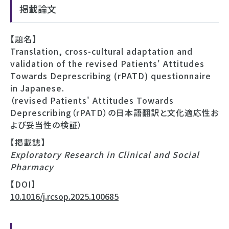
掲載論文
【題名】
Translation, cross-cultural adaptation and
validation of the revised Patients' Attitudes
Towards Deprescribing (rPATD) questionnaire
in Japanese.
（revised Patients' Attitudes Towards
Deprescribing（rPATD）の日本語翻訳と文化適応性お
よび妥当性の検証）
【掲載誌】
Exploratory Research in Clinical and Social
Pharmacy
【DOI】
10.1016/j.rcsop.2025.100685