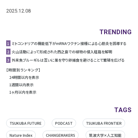
2025.12.08
TRENDING
1
ミトコンドリアの機能低下がmRNAワクチン接種による心筋炎を誘導する
2
⽕⼭活動によって形成された⻄之島での植物の侵⼊経路を解明
3
外来魚ブルーギルは互いに巣を守り卵捕食を避けることで繁殖を広げる
【時間別ランキング】
24時間以内を表示
1週間以内表示
1ヶ月以内を表示
TAGS
TSUKUBA FUTURE
PODCAST
TSUKUBA FRONTIER
Nature Index
CHANGEMAKERS
筑波大学✕人工知能