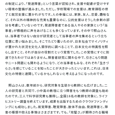
の制定により、「発達障害」という言葉が認知され、支援や配慮が受けやす
い環境の整備が進みました。ただし、学校現場での支援は、教育課程の修
了と就労支援に置かれがちです。人の幸福には、家族、友人、恋愛、趣味な
ど、それ以外の精神的な充実も重要なのに、公的支援はそうした余剰の部
分を考慮していないのです。発達障害者である当人やその家族という「当
事者」が積極的に声をあげることも多くなっています。その中で照山さん
は、当事者ではない自分が研究者として当事者の声を集めるという立ち
位置に思い悩みました。そこでたどり着いたのが、日本社会でマイノリティ
が置かれた状況を文化人類学的に調べることで、日本文化の特異性を照
らし出すこと、それが自分の役割だという覚悟でした。この覚悟にすぐに到
達できたわけではありません。障害者研究に関わる中で、引きこもり問題
やニート問題にも関わるようになり、どの当事者もみな、それぞれ「生きづ
らさ」を感じていることを知ったことが大きかったといいます。これは、日本
文化の特徴と連関しているかもしれないと考えるようになったのです。
照山さんは、数年前から、研究対象を生徒から教師にも広げました。二
人の研究者と共同で、小中高の教壇に立つ障害をもつ教師の調査も始め
たのです。三人で科学研究費も獲得し、全国16名の教師を対象に、ライフ
ヒストリー調査を終えています。成果を出版するためのクラウドファンディ
ングにも成功しました。視覚障害、聴覚障害、肢体不自由、発達障害と、障
害の種類や抱える事情はさまざまです。でも、「完璧さ」が期待される職場