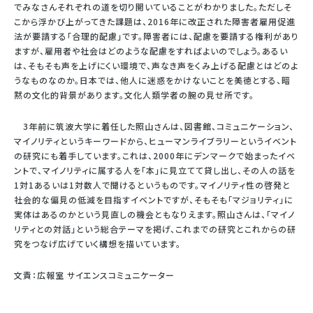
でみなさんそれぞれの道を切り開いていることがわかりました。ただしそ
こから浮かび上がってきた課題は、2016年に改正された障害者雇用促進
法が要請する「合理的配慮」です。障害者には、配慮を要請する権利があり
ますが、雇用者や社会はどのような配慮をすればよいのでしょう。あるい
は、そもそも声を上げにくい環境で、声なき声をくみ上げる配慮とはどのよ
うなものなのか。日本では、他人に迷惑をかけないことを美徳とする、暗
黙の文化的背景があります。文化人類学者の腕の見せ所です。
3年前に筑波大学に着任した照山さんは、図書館、コミュニケーション、
マイノリティというキーワードから、ヒューマンライブラリーというイベント
の研究にも着手しています。これは、2000年にデンマークで始まったイベ
ントで、マイノリティに属する人を「本」に見立てて貸し出し、その人の話を
1対1あるいは1対数人で聞けるというものです。マイノリティ性の啓発と
社会的な偏見の低減を目指すイベントですが、そもそも「マジョリティ」に
実体はあるのかという見直しの機会ともなりえます。照山さんは、「マイノ
リティとの対話」という総合テーマを掲げ、これまでの研究とこれからの研
究をつなげ広げていく構想を描いています。
文責：広報室 サイエンスコミュニケーター