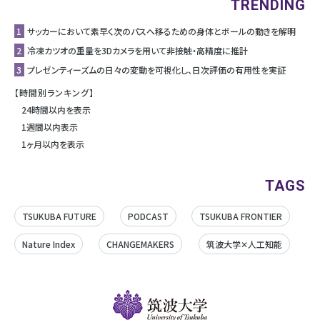
TRENDING
1
サッカーにおいて素早く次のパスへ移るための身体とボールの動きを解明
2
冷凍カツオの重量を3Dカメラを用いて非接触・高精度に推計
3
プレゼンティーズムの日々の変動を可視化し、日次評価の有用性を実証
【時間別ランキング】
24時間以内を表示
1週間以内表示
1ヶ月以内を表示
TAGS
TSUKUBA FUTURE
PODCAST
TSUKUBA FRONTIER
Nature Index
CHANGEMAKERS
筑波大学✕人工知能