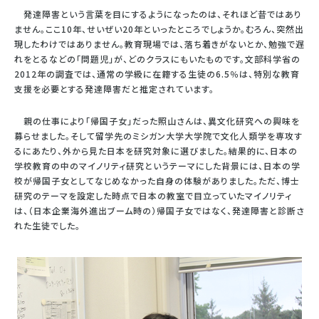
発達障害という言葉を目にするようになったのは、それほど昔ではあり
ません。ここ10年、せいぜい20年といったところでしょうか。むろん、突然出
現したわけではありません。教育現場では、落ち着きがないとか、勉強で遅
れをとるなどの「問題児」が、どのクラスにもいたものです。文部科学省の
2012年の調査では、通常の学級に在籍する生徒の6.5％は、特別な教育
支援を必要とする発達障害だと推定されています。
親の仕事により「帰国子女」だった照山さんは、異文化研究への興味を
募らせました。そして留学先のミシガン大学大学院で文化人類学を専攻す
るにあたり、外から見た日本を研究対象に選びました。結果的に、日本の
学校教育の中のマイノリティ研究というテーマにした背景には、日本の学
校が帰国子女としてなじめなかった自身の体験がありました。ただ、博士
研究のテーマを設定した時点で日本の教室で目立っていたマイノリティ
は、（日本企業海外進出ブーム時の）帰国子女ではなく、発達障害と診断さ
れた生徒でした。