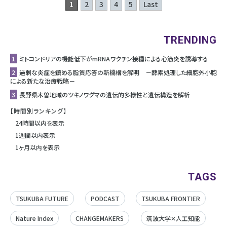
1
2
3
4
5
Last
TRENDING
1
ミトコンドリアの機能低下がmRNAワクチン接種による心筋炎を誘導する
2
過剰な炎症を鎮める脂質応答の新機構を解明 －酵素処理した細胞外小胞
による新たな治療戦略－
3
長野県木曽地域のツキノワグマの遺伝的多様性と遺伝構造を解析
【時間別ランキング】
24時間以内を表示
1週間以内表示
1ヶ月以内を表示
TAGS
TSUKUBA FUTURE
PODCAST
TSUKUBA FRONTIER
Nature Index
CHANGEMAKERS
筑波大学✕人工知能