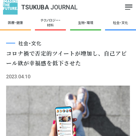
TSUKUBA
JOURNAL
テクノロジー・
医療・健康
生物・環境
社会・文化
材料
社会・文化
コロナ禍で否定的ツイートが増加し、自己アピ
ール欲が幸福感を低下させた
2023.04.10