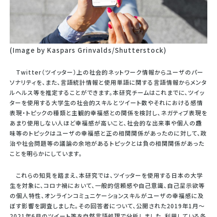
(Image by Kaspars Grinvalds/Shutterstock)
Twitter（ツイッター）上の社会的ネットワーク情報からユーザのパー
ソナリティを、また、言語統計情報と使用単語に関する言語情報からメンタ
ルヘルス等を推定することができます。本研究チームはこれまでに、ツイッ
ターを使用する大学生の社会的スキルとツイート数やそれにおける感情
表現・トピックの種類と主観的幸福感との関係を検討し、ネガティブ表現を
あまり使用しない人ほど幸福感が高いこと、社会的な出来事や個人の趣
味等のトピックはユーザの幸福感と正の相関関係があったのに対して、政
治や社会問題等の議論の余地があるトピックとは負の相関関係があった
ことを明らかにしています。
これらの知見を踏まえ、本研究では、ツイッターを使用する日本の大学
生を対象に、コロナ禍において、一般的信頼感や自己意識、自己呈示欲等
の個人特性、オンラインコミュニケーションスキルがユーザの幸福感に及
ぼす影響を調査しました。その回答者について、公開された2019年1月～
2021年6月のツイート等を自然言語処理で分析しました。利用している各