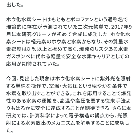
出した。
ホウ化水素シートはもともとボロファンという通称名で
理論的に存在が予測されていた二次元物質で、2017年9
月に本研究グループが初めて合成に成功した。ホウ化水
素シートは軽元素のホウ素と水素からなり、その質量水
素密度は8 %以上と極めて高く、爆発のリスクある水素
ガスボンベに代わる軽量で安全な水素キャリアとしての
応用が期待されていた。
今回、見出した現象はホウ化水素シートに紫外光を照射
する単純な操作で、室温・大気圧という穏やかな条件で
水素を取り出すことができる。これを応用することで爆発
性のある水素の運搬を、高温や高圧を要する従来手法よ
りもはるかに安全に達成することが期待できる。さらに本
研究では、計算科学によって電子構造の観点から、光照
射による水素放出のメカニズムを解明することに成功し
た。