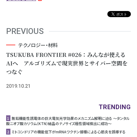
PREVIOUS
テクノロジー・材料
TSUKUBA FRONTIER #026：みんなが使える
AIへ アルゴリズムで現実世界とサイバー空間を
つなぐ
2019.10.21
TRENDING
1
無鉛機能性誘電体の巨大電気光学効果のメカニズム解明に迫る ～タンタル
酸ニオブ酸カリウム（KTN）結晶のナノサイズ極性領域検出に成功～
2
ミトコンドリアの機能低下がmRNAワクチン接種による心筋炎を誘導する