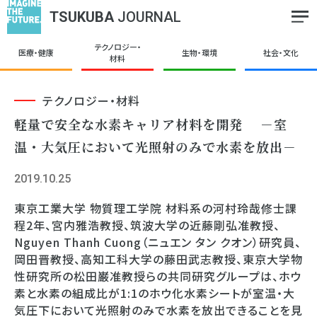
TSUKUBA
JOURNAL
テクノロジー・
医療・健康
生物・環境
社会・文化
材料
テクノロジー・材料
軽量で安全な水素キャリア材料を開発 －室
温・大気圧において光照射のみで水素を放出－
2019.10.25
東京工業大学 物質理工学院 材料系の河村玲哉修士課
程2年、宮内雅浩教授、筑波大学の近藤剛弘准教授、
Nguyen Thanh Cuong（ニュエン タン クオン）研究員、
岡田晋教授、高知工科大学の藤田武志教授、東京大学物
性研究所の松田巌准教授らの共同研究グループは、ホウ
素と水素の組成比が1:1のホウ化水素シートが室温・大
気圧下において光照射のみで水素を放出できることを見