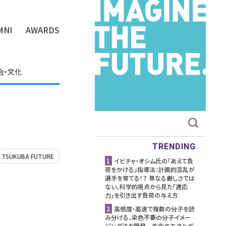
MNI
AWARDS
会・文化
TRENDING
TSUKUBA FUTURE
1
イビチャ・オシム氏の「あえて負
荷をかける」指導法：計画的混乱が
選手を育てる！？ 単なる厳しさでは
ない、科学的視点から見た「適応
力」を引き出す負荷の与え方
2
高感度・高速で複数の分子を読
み分ける、染色不要の分子イメー
ジング法を開発 生命のエネルギ