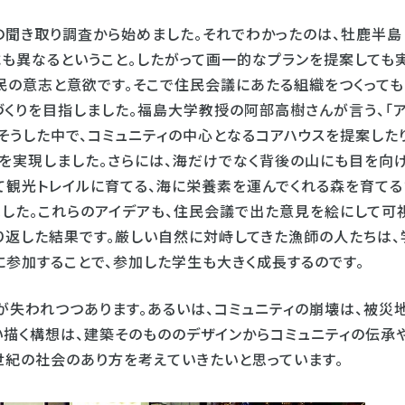
聞き取り調査から始めました。それでわかったのは、牡鹿半島
式も異なるということ。したがって画一的なプランを提案しても
民の意志と意欲です。そこで住民会議にあたる組織をつくっても
づくりを目指しました。福島大学教授の阿部高樹さんが言う、「
そうした中で、コミュニティの中心となるコアハウスを提案した
実現しました。さらには、海だけでなく背後の山にも目を向け
観光トレイルに育てる、海に栄養素を運んでくれる森を育てる
した。これらのアイデアも、住民会議で出た意見を絵にして可
り返した結果です。厳しい自然に対峙してきた漁師の人たちは、
に参加することで、参加した学生も大きく成長するのです。
失われつつあります。あるいは、コミュニティの崩壊は、被災
い描く構想は、建築そのもののデザインからコミュニティの伝承
世紀の社会のあり方を考えていきたいと思っています。