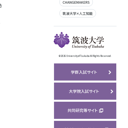
CHANGEMAKERS
助
筑波大学✕人工知能
、
©
2026 University of Tsukuba All Rights Reserved.
学群入試サイト
大学院入試サイト
共同研究等サイト