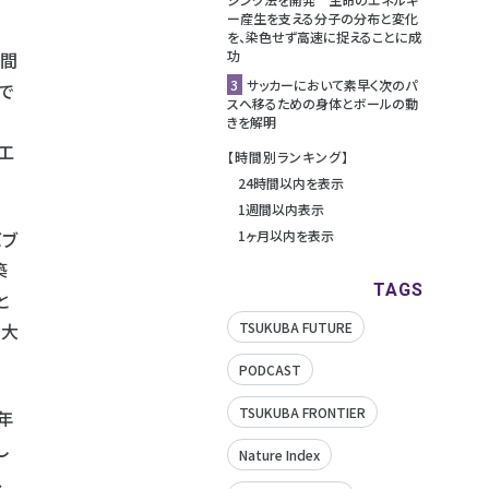
ー産生を支える分子の分布と変化
を、染色せず高速に捉えることに成
功
の間
3
サッカーにおいて素早く次のパ
で
スへ移るための身体とボールの動
きを解明
工
【時間別ランキング】
24時間以内を表示
1週間以内表示
バブ
1ヶ月以内を表示
築
TAGS
と
が大
TSUKUBA FUTURE
PODCAST
TSUKUBA FRONTIER
年
し
Nature Index
、