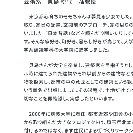
芸術系 貝島 桃代 准教授
東京都心育ちのモモちゃんは夢見る少女でした。
取り、家具の配置、玄関前のアプローチ、家の周り
いました。「日本昔話」などを読んだり聞いたりし
す。そんな家好き、町好き、暮らし好きが高じて、
学系建築学科の大学院に進学しました。
貝島さんが大学を卒業し、建築家を目指そうとし
ル時に建てられた建物やそれ以前からの建物など
物を探索し、都市の中の意匠としての建築という観点
いう書名で出版しました。その過程で、土地だけで
切なことを再確認し、実感したといいます。
2000年に筑波大学に着任。都市近郊や田舎の小
から取り組んだ大きなプロジェクトは、埼玉県北本
付けるのではなく、まず住民による街づくりワーク