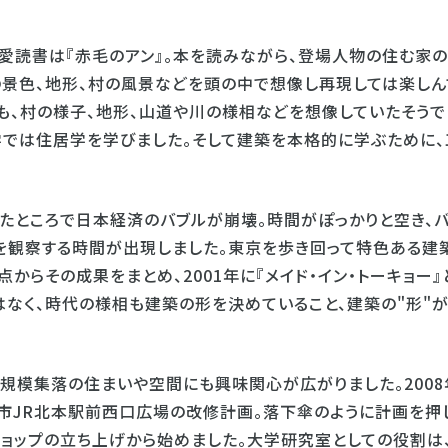
愛読書は『赤毛のアン』。本を読みながら、登場人物の住む家
の景色、地形、村の風景などを頭の中で想像し再現しては楽しん
ても、村の様子、地形、山道や川の様相などを想像していたそうで
大学では住居学を学びました。そして建築を本格的に学ぶために、
たところで日本経済のバブルが崩壊。時間がぽっかりと空き、
を観察する時間が出現しました。東京を歩き回って特色ある建
からその成果をまとめ、2001年に『メイド・イン・トーキョー』
はなく、時代の様相も建築の形を決めていること、建築の"形"
規模集落の住まいや空間にも興味関心が広がりました。2008
市JR北本駅前西口広場の改修計画。落下傘のように計画を押
ショップの立ち上げから始めました。大学研究室としての役割は