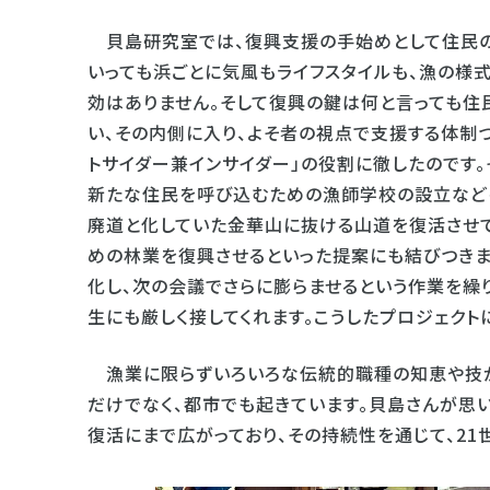
貝島研究室では、復興支援の手始めとして住民の
いっても浜ごとに気風もライフスタイルも、漁の様
効はありません。そして復興の鍵は何と言っても住
い、その内側に入り、よそ者の視点で支援する体制
トサイダー兼インサイダー」の役割に徹したのです。
新たな住民を呼び込むための漁師学校の設立などを
廃道と化していた金華山に抜ける山道を復活させて
めの林業を復興させるといった提案にも結びつきま
化し、次の会議でさらに膨らませるという作業を繰
生にも厳しく接してくれます。こうしたプロジェクト
漁業に限らずいろいろな伝統的職種の知恵や技が
だけでなく、都市でも起きています。貝島さんが思
復活にまで広がっており、その持続性を通じて、21