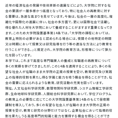
近年の経済社会の発展や技術革新の進展などにより，大学院に対する社
会の要請が一層多様かつ高度となっており，特に社会人の再教育に対す
る需要は，急速な高まりを見せています。今後は，社会の一層の高度化，複
雑化や国際化の進展に伴い，社会の多方面で，更には国際社会で活躍し
得る優れた人材を大学院において養成することがますます重要となってき
ます。このため大学院設置基準第14条では，「大学院の課程においては，
教育上特別の必要があると認められる場合には，夜間その他特定の時間
又は時期において授業又は研究指導を行う等の適当な方法により教育を
行うことができる。」と規定され，大学院の教育方法，形態等について弾力
化を図っています。
本学では，これまで高度な専門職業人の養成と有職者の再教育について
多くの実績を挙げてきましたが，この14条を適用することにより，多くの有
望な社会人が在職のまま大学院の正規の授業を受け，教育研究及び実践
上の指導的役割を果たし得る学識と能力を培う機会を得ることができ，社
会の需要に応えられるような教育，研究活動の充実を図っています。
現在，人文社会科学研究群、数理物質科学研究群、システム情報工学研究
群、生命地球科学研究群、人間総合科学研究群において、学位プログラム
の教育上の必要性に応じてこの大学院設置基準第14条のもとで昼夜開
講制を導入しており，多くの有望な社会人が在職のまま大学院の正規の
授業を受け，教育と研究の分野だけではなく，企業社会において指導的役
割を果たしうる高度専門的知識と能力を獲得する機会を得ることができ