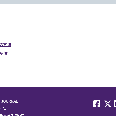
の方法
提供
 JOURNAL
用
板(在学生用)