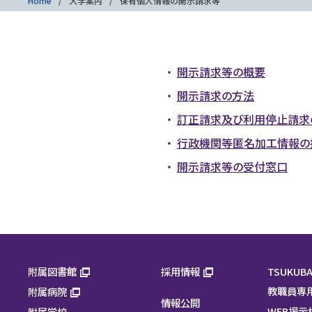
Home
大学案内
保有個人情報の開示請求等
開示請求等の概要
開示請求の方法
訂正請求及び利用停止請求
行政機関等匿名加工情報の
開示請求等の受付窓口
附属図書館
採用情報
TSUKUBA
教職員専
附属病院
情報公開
WEB掲示
附属学校