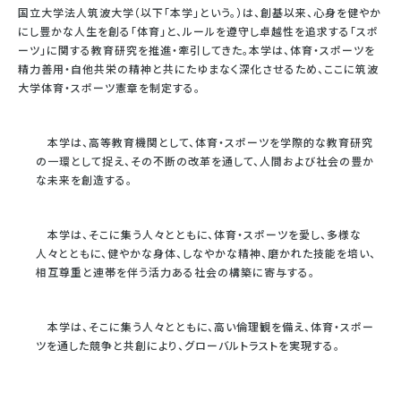
国立大学法人筑波大学（以下「本学」という。）は、創基以来、心身を健やか
にし豊かな人生を創る「体育」と、ルールを遵守し卓越性を追求する「スポ
ーツ」に関する教育研究を推進・牽引してきた。本学は、体育・スポーツを
精力善用・自他共栄の精神と共にたゆまなく深化させるため、ここに筑波
大学体育・スポーツ憲章を制定する。
本学は、高等教育機関として、体育・スポーツを学際的な教育研究
の一環として捉え、その不断の改革を通して、人間および社会の豊か
な未来を創造する。
本学は、そこに集う人々とともに、体育・スポーツを愛し、多様な
人々とともに、健やかな身体、しなやかな精神、磨かれた技能を培い、
相互尊重と連帯を伴う活力ある社会の構築に寄与する。
本学は、そこに集う人々とともに、高い倫理観を備え、体育・スポー
ツを通した競争と共創により、グローバルトラストを実現する。