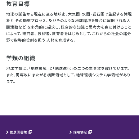
教育目標
地球の誕生から現在に至る地球史、大気圏・水圏・岩石圏で生起する諸現
象と その動態プロセス、及びそのような地球環境を舞台に展開される人
間活動など を多角的に探求し、総合的な知識と思考力を身に付けること
によって、研究者、 技術者、教育者をはじめとして、これからの社会の諸分
野で指導的役割を担う 人材を育成する。
学類の組織
地球学類は、「地球環境」と「地球進化」の二つの主専攻を設けています。
また、両専攻にまたがる横断領域として、地球環境システム学領域があり
ます。
附属図書館
採用情報