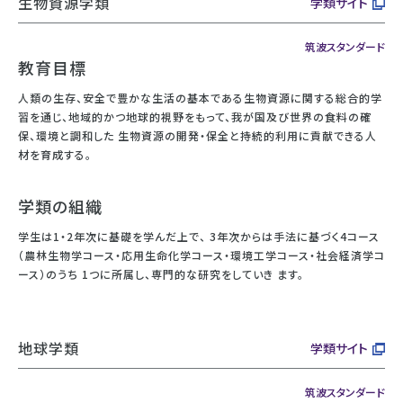
生物資源学類
学類サイト
筑波スタンダード
教育目標
人類の生存、安全で豊かな生活の基本である生物資源に関する総合的学
習を通じ、地域的かつ地球的視野をもって、我が国及び世界の食料の確
保、環境と調和した 生物資源の開発・保全と持続的利用に貢献できる人
材を育成する。
学類の組織
学生は1・2年次に基礎を学んだ上で、 3年次からは手法に基づく4コース
（農林生物学コース・応用生命化学コース・環境工学コース・社会経済学コ
ース）のうち 1つに所属し、専門的な研究をしていき ます。
地球学類
学類サイト
筑波スタンダード