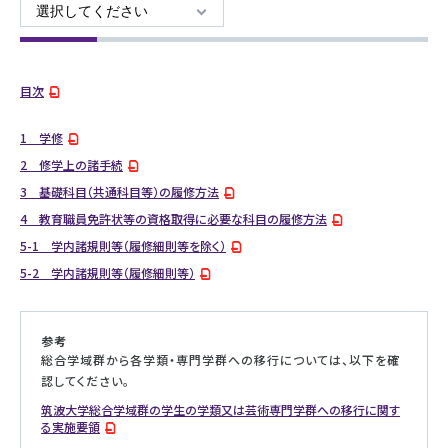
目次
1 学修
2 修学上の諸手続
3 基礎科目（共通科目等）の履修方法
4 教育職員免許状等の資格取得に必要な科目の履修方法
5-1 学内諸規則等（履修細則等を除く）
5-2 学内諸規則等（履修細則等）
参考
総合学域群から各学類・専門学群への移行については、以下を確
認してください。
筑波大学総合学域群の学生の学類又は芸術専門学群への移行に関す
る実施要領