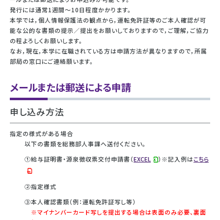
発行には通常1週間～10日程度かかります。
本学では，個人情報保護法の観点から，運転免許証等のご本人確認が可
能な公的な書類の提示／提出をお願いしておりますので，ご理解，ご協力
の程よろしくお願いします。
なお，現在，本学に在職されている方は申請方法が異なりますので，所属
部局の窓口にご連絡願います。
メールまたは郵送による申請
申し込み方法
指定の様式がある場合
以下の書類を総務部人事課へ送付ください。
①給与証明書・源泉徴収票交付申請書（
EXCEL
）※記入例は
こちら
②指定様式
③本人確認書類（例：運転免許証写し等）
※マイナンバーカード写しを提出する場合は表面のみ必要、裏面