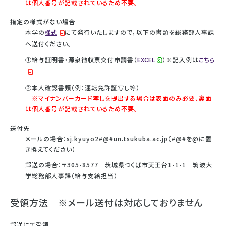
は個人番号が記載されているため不要。
指定の様式がない場合
本学の
様式
にて発行いたしますので，以下の書類を総務部人事課
へ送付ください。
①給与証明書・源泉徴収票交付申請書（
EXCEL
）※記入例は
こちら
②本人確認書類（例：運転免許証写し等）
※マイナンバーカード写しを提出する場合は表面のみ必要、裏面
は個人番号が記載されているため不要。
送付先
メールの場合：sj.kyuyo2#@#un.tsukuba.ac.jp（#@#を@に置
き換えてください）
郵送の場合：〒305-8577 茨城県つくば市天王台1-1-1 筑波大
学総務部人事課（給与支給担当）
受領方法 ※メール送付は対応しておりません
郵送にて受領