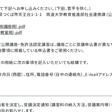
て下記へお申し込みください。（下田，菅平を除く。）
茨城県つくば市天王台1-1-1 筑波大学教育推進部社会連携課（
講座用）.pdf
室用）.pdf
公開講座・免許法認定講習は，講座ごとに受講申込書が異なり
要項に掲載している申込書をご使用ください。
版の用紙に次の事項を記入いただいても結構です。
月日（西暦），住所，電話番号（日中の連絡先）,E-mailアドレ
者を決定し，受講決定通知（講習料の納入方法，受講案内等）
の旨お知らせします。