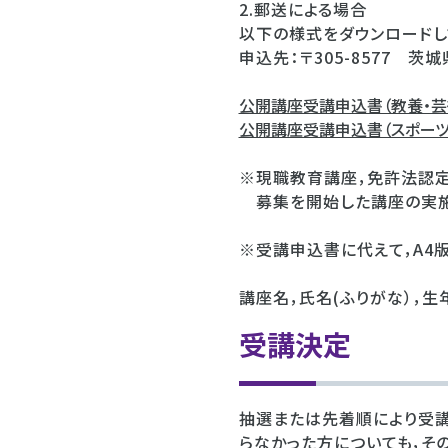
2.郵送による場合
以下の様式をダウンロードし
申込先：〒305-8577 
公開講座受講申込書（教養・芸術
公開講座受講申込書（スポーツ教
※現職教育講座，免許法認定
募集を開始した講座の実施
※受講申込書に代えて，A4
講座名，氏名(ふりがな），生年
受講決定
抽選または先着順により受講
らなかった方についても，そ