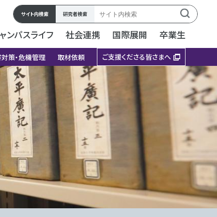
サイト内検索
研究者検索
ャンパスライフ
社会連携
国際展開
卒業生
ご支援くださる皆さまへ
害対策・危機管理
取材依頼