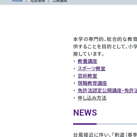
Home
社会連携
公開講座
本学の専門的、総合的な教育
供することを目的として、小
施しています。
教養講座
スポーツ教室
芸術教室
現職教育講座
免許法認定公開講座・免許
申し込み方法
NEWS
台風
接近に伴い、「剣道（春季