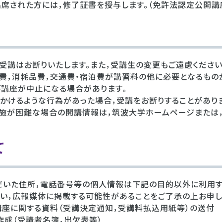
席された方には，修了証書を授与します。（免許法認定公開講
受講はお断りいたします。また，受講生の変更もご遠慮ください
料費，消耗品費，交通費・宿泊費が講習料の他に必要となるもの
び講座が中止になる場合があります。
かけるような行為があった場合，受講をお断りすることがありま
施が困難な場合の開講情報は，筑波大学ホームページまたは
て
だいた住所，電話番号等の個人情報は下記の目的以外に利用す
い，広報媒体に掲載する可能性があることをご了承の上お申し
は講座に関する資料（受講決定通知，受講料払込用紙等）の送付
作成（受講者名簿，出欠表等）