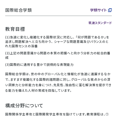
国際総合学類
学類サイト
筑波スタンダード
教育目標
(1)急速に変化し複雑化する国際状況に対応し、 「何が問題であるか」を
追求し問題解決へと立ち向かう、 シャープな問題意識及びバランスのと
れた国際センスの涵養
(2)上記の問題意識から問題の本質の把握へと向かう分析力の総合的養
成
(3)国際的に通用する豊かで説得的な表現能力
国際総合学類は、世の中のグローバル化と情報化が急速に進展するなか
で、ますます複雑化する国際的諸問題に対し、グローバルな視点からの深
い洞察力と分析能力を身につけ、先見性、独自性に富む解決策を提示でき
る能力を備えた人材の育成を目指しています。
構成分野について
国際関係学主専攻と国際開発学主専攻を設けています。教育課程は、①