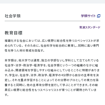
社会学類
学類サイト
筑波スタンダード
教育目標
複雑化する社会においては、広い視野と総合性を持つスペシャリストが求
められている。 そのために、社会科学を総合的に教育し、同時に高い専門
性を持つ人材の育成を目指す。
本学類は、他大学では通常、独立の学部ないし学科として立てられている
社会学・法学・政治学・経済学を、社会学類という一つの組織のなかに組
み込み、関連領域を学習しやすい仕組みにしているところに特徴がありま
す。学生は、社会学、法学、政治学、経済学の4分野から自分の主専攻を決
定し、それを重点学習することによってその分野のプロとしての実力を涵
養すると同時に、他の主専攻分野を並行して学ぶことができます。その結
果広い視野と総合性をもつスペシャリストが育つことが期待されていま
す。