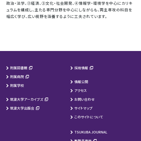
政治・法学、②経済、③文化・社会開発、④情報学・環境学を中心にカリキ
ュラムを構成し、主たる専門分野を中心にしながらも、両主専攻の科目を
幅広く学び、広い視野を涵養するように工夫されています。
附属図書館
採用情報
附属病院
情報公開
附属学校
アクセス
筑波大学アーカイブズ
お問い合わせ
筑波大学出版会
サイトマップ
このサイトについて
TSUKUBA JOURNAL
教職員専用