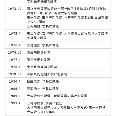
学創設準備室を設置
1973.10
国立学校設置法等の一部を改正する法律（昭和48年法
律第103号）により筑波大学を設置
第一学群、医学専門学群、体育専門学群及び附属図書館
をもって開学
三輪知雄、学長に就任
1975.4
第二学群、芸術専門学群、大学院修士課程及び大学院博
士課程を設置
1976.8
宮島龍興、学長に就任
1976.10
附属病院を開院
1977.4
第三学群を設置
1978.3
東京教育大学を閉学
1978.10
医療技術短期大学部を併設
1980.4
福田信之、学長に就任
1986.4
阿南功一、学長に就任
1989.4
大学院修士課程に夜間開講の専攻を設置
1992.4
江崎玲於奈、学長に就任
大学院博士課程において連携大学院方式（第一号連携
大学院方式）を実施