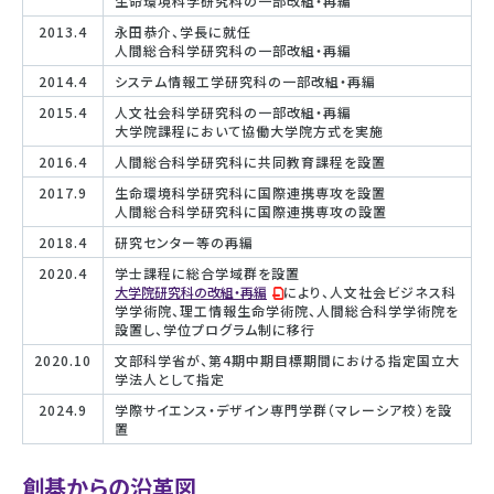
生命環境科学研究科の一部改組・再編
2013.4
永田恭介、学長に就任
人間総合科学研究科の一部改組・再編
2014.4
システム情報工学研究科の一部改組・再編
2015.4
人文社会科学研究科の一部改組・再編
大学院課程において協働大学院方式を実施
2016.4
人間総合科学研究科に共同教育課程を設置
2017.9
生命環境科学研究科に国際連携専攻を設置
人間総合科学研究科に国際連携専攻の設置
2018.4
研究センター等の再編
2020.4
学士課程に総合学域群を設置
大学院研究科の改組・再編
により、人文社会ビジネス科
学学術院、理工情報生命学術院、人間総合科学学術院を
設置し、学位プログラム制に移行
2020.10
文部科学省が、第4期中期目標期間における指定国立大
学法人として指定
2024.9
学際サイエンス・デザイン専門学群（マレーシア校）を設
置
創基からの沿革図