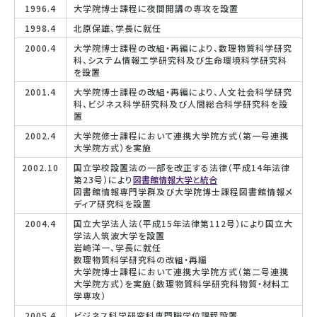
1996.4
大学院博士課程に夜間開講の専攻を設置
1998.4
北原保雄、学長に就任
2000.4
大学院博士課程の改組・再編により、数理物質科学研究
科、システム情報工学研究科及び生命環境科学研究科
を設置
2001.4
大学院博士課程の改組・再編により、人文社会科学研究
科、ビジネス科学研究科及び人間総合科学研究科を設
置
2002.4
大学院修士課程において連携大学院方式（第一号連携
大学院方式）を実施
2002.10
国立学校設置法の一部を改正する法律（平成14年法律
第23号）により
図書館情報大学と統合
図書館情報専門学群及び大学院博士課程図書館情報メ
ディア研究科を設置
2004.4
国立大学法人法（平成15年法律第112号）により国立大
学法人筑波大学を設置
岩崎洋一、学長に就任
数理物質科学研究科の改組・再編
大学院博士課程において連携大学院方式（第二号連携
大学院方式）を実施（数理物質科学研究科物質・材料工
学専攻）
2005.4
ビジネス科学研究科専門職学位課程設置