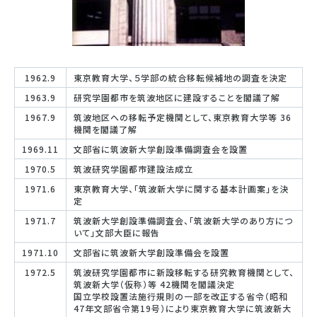
1962.9
東京教育大学、５学部の統合移転候補地の調査を決定
1963.9
研究学園都市を筑波地区に建設することを閣議了解
1967.9
筑波地区への移転予定機関として、東京教育大学等 36
機関を閣議了解
1969.11
文部省に筑波新大学創設準備調査会を設置
1970.5
筑波研究学園都市建設法成立
1971.6
東京教育大学、「筑波新大学に関する基本計画案」を決
定
1971.7
筑波新大学創設準備調査会、「筑波新大学のあり方につ
いて」文部大臣に報告
1971.10
文部省に筑波新大学創設準備会を設置
1972.5
筑波研究学園都市に新設移転する研究教育機関として、
筑波新大学（仮称）等 42機関を閣議決定
国立学校設置法施行規則の一部を改正する省令（昭和
47年文部省令第19号）により東京教育大学に筑波新大