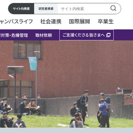
サイト内検索
研究者検索
ャンパスライフ
社会連携
国際展開
卒業生
ご支援くださる皆さまへ
害対策・危機管理
取材依頼